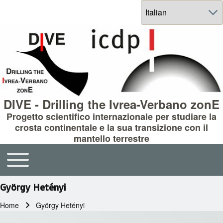
Select your language
DIVE - Drilling the Ivrea-Verbano zonE
Progetto scientifico internazionale per studiare la
crosta continentale e la sua transizione con il
mantello terrestre
Toggle main menu
Main navigation
György Hetényi
Home
György Hetényi
Briciole di pane